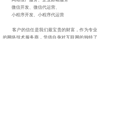
微信开发、
微信代运营、
小程序开发、小程序代运营
客户的信任是我们最宝贵的财富，作为专业
的网络技术服务商，凭借自身对互联网的独特了
解， 我们致力于网络应用服务的未来发展、不断
为客户提供网络时代的电子商务解决方案。
诚信： 炫动数码的发展说明，正是本着诚信
原则，我们记得了广大客户对我们的信任和支
持，也记得了市场的丰厚回报
服务： 我们所拥有完善的售前、售中、售后
服务体系，以及个性化咨询服务模式，可以 让客
户充分享受科技进步所带来的喜悦
专业：专业源于我们所拥有的优秀团队，做
行业内最专业的服务商一直是我们追求的目标.
炫动数码 依赖自身对互联网的独特了解，