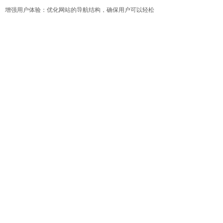
增强用户体验：优化网站的导航结构，确保用户可以轻松
找到所需信息。同时，提供高质量的内容和有用的工具，
增强用户的粘性和满意度。
三、总结与展望
网站降权是一个复杂的问题，可能由多种因素导致。恢复
网站权重也需要一个综合性的策略，包括内容优化、链接
管理、服务器性能提升等多个方面。重要的是要持续关注
搜索引擎的反馈和用户需求，不断调整和优化网站。
展望未来，随着搜索引擎技术的不断发展，网站优化和恢
复权重的策略也需要不断更新。为了保持竞争力，网站管
理员需要不断学习新的SEO技术和方法，确保网站始终与
搜索引擎的要求保持同步。
总之，恢复网站权重需要时间和努力。但只要坚持不懈地
优化和改进，相信你的网站一定能够重新获得搜索引擎的
青睐，吸引更多的流量和用户。