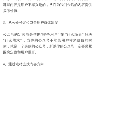
哪些内容是用户不感兴趣的，从而为我们今后的内容提供
参考价值。
3、从公众号定位或是用户群体出发
公众号的定位就是帮助“哪些用户” 在 “什么场景” 解决
“什么需求” ，当你的公众号不能给用户带来价值的时
候，就是一个失败的公众号，所以你的公众号一定要紧紧
围绕定位和用户展开。
4、通过素材去找内容方向
内容的创作一定是有感而发的，所以平时就要多积累素
材，多浏览热门的内容平台，看看每天的热点、实事，看
看有哪些是可以作为创作方向的，有哪些观点和素材可以
使用的，比如微博、知乎、头条、搜狐等等平台都是非常
值得去多刷一刷的。
上一篇：