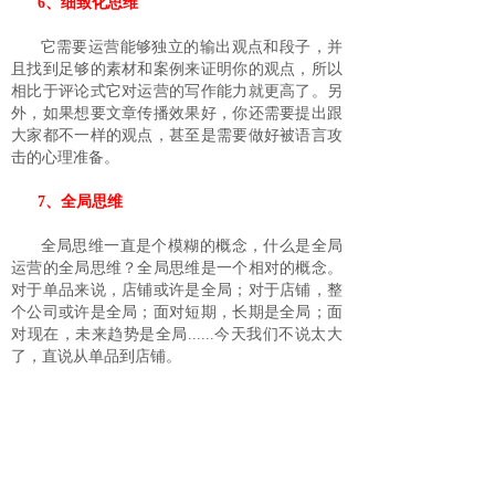
6、细致化思维
它需要运营能够独立的输出观点和段子，并
且找到足够的素材和案例来证明你的观点，所以
相比于评论式它对运营的写作能力就更高了。另
外，如果想要文章传播效果好，你还需要提出跟
大家都不一样的观点，甚至是需要做好被语言攻
击的心理准备。
7、全局思维
全局思维一直是个模糊的概念，什么是全局
运营的全局思维？全局思维是一个相对的概念。
对于单品来说，店铺或许是全局；对于店铺，整
个公司或许是全局；面对短期，长期是全局；面
对现在，未来趋势是全局......今天我们不说太大
了，直说从单品到店铺。
很多运营在推广单品的时候会考虑这款产品
是不是能赚钱，但是有全局思维的运营不是。有
全局思维的运营考虑的是这款推起来了能给我带
来什么利益，把这款推成爆款对我来说代价是什
么，然后再从中思考得失。