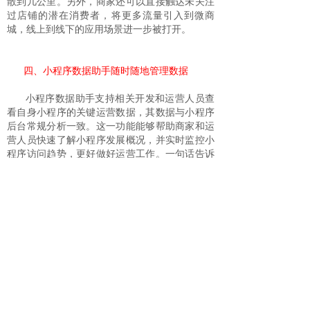
散到几公里。另外，商家还可以直接触达未关注
过店铺的潜在消费者，将更多流量引入到微商
城，线上到线下的应用场景进一步被打开。
四、小程序数据助手随时随地管理数据
小程序数据助手支持相关开发和运营人员查
看自身小程序的关键运营数据，其数据与小程序
后台常规分析一致。这一功能能够帮助商家和运
营人员快速了解小程序发展概况，并实时监控小
程序访问趋势，更好做好运营工作。一句话告诉
你为什么一定要做小程序！因为你的客户都在使
用微信！！！有人也说，微信正在像鸦片一样侵
蚀人们的注意力，导致工作效率的下降；在微信
时代，大家说的不是留个电话吧，而更多的是加
个微信吧，随着你的好友越来越多，你的时间也
被这些碎片化信息包围。
“小程序开发推广